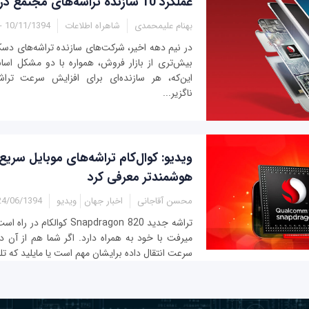
عملکرد 10 سازنده تراشه‌های مجتمع در سال 2015
بهنام علیمحمدی
شاهراه اطلاعات
10/11/1394 - 11:31
در نیم دهه اخیر، شرکت‌های سازنده تراشه‌های د
بیش‌تری از بازار فروش، همواره با دو مشکل اساسی
این‌که، هر سازنده‌ای برای افزایش سرعت تراش
ناگزیر...
ویدیو: کوال‌کام تراشه‌های موبایل سریع‌ت
هوشمندتر معرفی کرد
محسن آقاجانی
اخبار جهان
ویدیو
4/06/1394 - 22:49
تراشه جدید Snapdragon 820
می‎رفت با خود به همراه دارد. اگر شما هم از آ
سرعت انتقال داده برایشان مهم است یا مایلید که تل