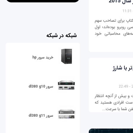
سکتاپ برای تصاحب سهم
 روبرو بوده‌اند؛ اول
ه‌های محاسباتی خود
شبکه در شبکه
خرید سرور hp
ر با شارژ
2
سرور dl380 g10
 کوال‎کام در راه است و بیش از آنچه انتظار
ن دست افرادی هستید که
فن شما با سرعت...
سرور dl380 g11