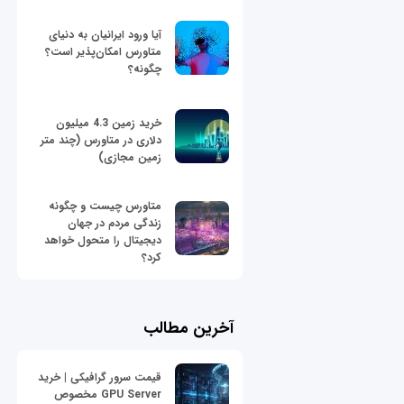
آیا ورود ایرانیان به دنیای
متاورس امکان‌پذیر است؟
چگونه؟
خرید زمین 4.3 میلیون
دلاری در متاورس (چند متر
زمین مجازی)
متاورس چیست و چگونه
زندگی مردم در جهان
دیجیتال را متحول خواهد
کرد؟
آخرین مطالب
قیمت سرور گرافیکی | خرید
GPU Server مخصوص