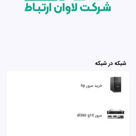
شبکه در شبکه
خرید سرور hp
سرور dl380 g10