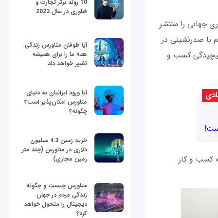
10 روند برتر تجارت و
فناوری در سال 2022
انه نوآوری جهانی را منتشر
م با صدرنشینی در
آیا طوفان متاورس زندگی
، بازار و پیچیدگی کسب و
همه ما را برای همیشه
تغییر خواهد داد
آیا ورود ایرانیان به دنیای
ادی
متاورس امکان‌پذیر است؟
چگونه؟
خرید زمین 4.3 میلیون
دلاری در متاورس (چند متر
ه کسب و کار
زمین مجازی)
متاورس چیست و چگونه
زندگی مردم در جهان
دیجیتال را متحول خواهد
کرد؟