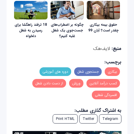
حقوق بیمه بیکاری
چگونه بر اضطراب‌های
18 ترفند راهگشا برای
چقدر است؟ آبان 99
جست‌جوی یک شغل
رسیدن به شغل
غلبه کنیم؟
دلخواه
منبع:
لایف‌هک
برچسب:
بیکاری
جستجوی شغل
دوره های آموزشی
کسب درآمد آنلاین
ورزش
از دست دادن شغل
افسردگی شغلی
به اشتراک گذاری مطلب:
Print HTML
Twitter
Telegram