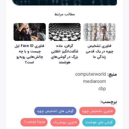
مطالب مرتبط
فناوری تشخیص
گرافن، ماده
فناوری Face ID اپل
چهره در یک قدمی
شگفت‌انگیز، انقلابی
چیست و با چه
زندگی ما
بزرگ در گوشی‌های
چالش‌هایی روبه‌رو
هوشمند
است؟
منبع:
computerworld
mediaroom
cbp
برچسب:
فناوری تشخیص چهره
گوشی های تشخیص چهره
گوشی های هوشمند
فناوری‌ بیومتریک
Trusted Face