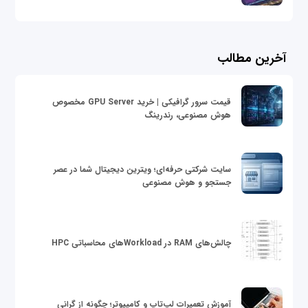
آخرین مطالب
قیمت سرور گرافیکی | خرید GPU Server مخصوص
هوش مصنوعی، رندرینگ
سایت شرکتی حرفه‌ای؛ ویترین دیجیتال شما در عصر
جستجو و هوش مصنوعی
چالش‌های RAM در Workloadهای محاسباتی HPC
آموزش تعمیرات لپ‌تاپ و کامپیوتر؛ چگونه از گرانی