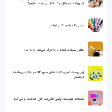
تجهیزات دیجیتال، یک شغل پردرآمد بسازیم؟
دلیل رنگ بندی کابل شبکه
چطور تبلیغات آینده با ما حرف می‌زند، نه به ما؟
زیر پوست دنیای داده؛ نقش سرور HP در آینده زیرساخت
دیجیتال
تبلیغات هوشمند؛ وقتی الگوریتم جای خلاقیت را می‌گیرد