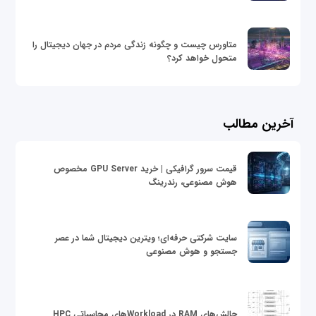
متاورس چیست و چگونه زندگی مردم در جهان دیجیتال را
متحول خواهد کرد؟
آخرین مطالب
قیمت سرور گرافیکی | خرید GPU Server مخصوص
هوش مصنوعی، رندرینگ
سایت شرکتی حرفه‌ای؛ ویترین دیجیتال شما در عصر
جستجو و هوش مصنوعی
چالش‌های RAM در Workloadهای محاسباتی HPC