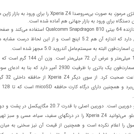
سونی با اتخاذ استراتژی مرموز، به صورت بی‌سروصدا Xperia Z4 را برا
تگاه برای ورود به بازار جهانی هم آماده شده است.
این اسمارتفون از پردازنده 64 بیتی omm Snapdragon 810
1920*1080 پیکسل دارد که اندازه آن هم 5.2 اینچ است و از این لحاظ
سبک‌تر است. این اسمارت‌فون یک باتری با ظرفیت 2930 آمپر دارد
گیگاب
Xperia Z4 دارای دو دوربین است. دوربین اصلی با قدرت .7
5.1 مگاپیکسل در جلو. می‌توانید Xperia Z4 را در درنگهای سفید، سیاه، م
صول را اعلام نکرده است و همچنین از قیمت آن نیز سخنی به میان 