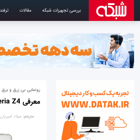
بررسی تجهیزات شبکه
مقالات
ترفند
رونمایی بی زرق و برق 
معرفی Xperia Z4؛ چراغ خاموش و بی‌ سر و صدا
مترجم:
میلاد امیریان‌