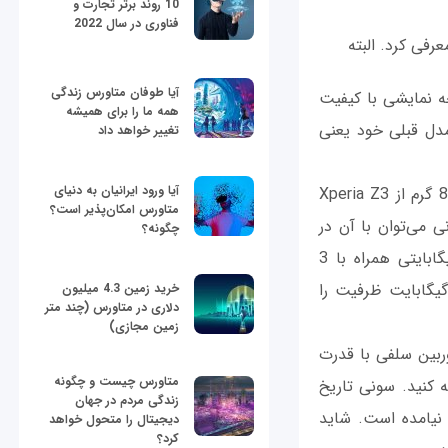
10 روند برتر تجارت و
فناوری در سال 2022
ی ورود به بازار ژاپن معرفی کرد. البته
آیا طوفان متاورس زندگی
Qualc استفاده می‌کند و صفحه نمایشی با کیفیت
همه ما را برای همیشه
 درست مشابه مدل قبلی خود یعنی
تغییر خواهد داد
آیا ورود ایرانیان به دنیای
طول این گوشی 146 میلی‌متر و عرض آن 72 میلی‌متر است. وزن آن 144 گرم است که 8 گرم از Xperia Z3
متاورس امکان‌پذیر است؟
 که بنا به ادعای سونی می‌توان با آن در
چگونه؟
شبکه 3G تا 17 ساعت صحبت کرد. از سوی دیگر Xperia Z4 از حافظه داخلی 32 گیگابایتی همراه با 3
ایت رم بهره می‌برد و همچنین دارای درگاه کارت حافظه micoSD است که تا 128 گیگابایت ظرفیت را
خرید زمین 4.3 میلیون
دلاری در متاورس (چند متر
زمین مجازی)
20 مگاپیکسل در پشت و دوربین سلفی با قدرت
متاورس چیست و چگونه
سی و سبز تهیه کنید. سونی تاریخ
زندگی مردم در جهان
نیامده است. شاید
دیجیتال را متحول خواهد
کرد؟