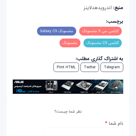
منبع:
اندرویدهدلاینز
برچسب:
گلکسی سی 9 سامسونگ
سامسونگ Galaxy C9
گلکسی C9 سامسونگ
سامسونگ
به اشتراک گذاری مطلب:
Print HTML
Twitter
Telegram
نظر شما چیست؟
نام شما
*