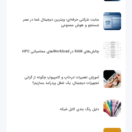
سایت شرکتی حرفه‌ای؛ ویترین دیجیتال شما در عصر
جستجو و هوش مصنوعی
چالش‌های RAM در Workloadهای محاسباتی HPC
آموزش تعمیرات لپ‌تاپ و کامپیوتر؛ چگونه از گرانی
تجهیزات دیجیتال، یک شغل پردرآمد بسازیم؟
دلیل رنگ بندی کابل شبکه