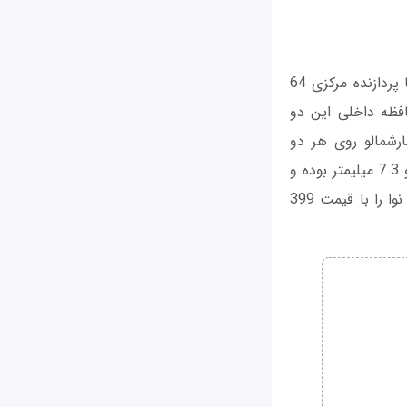
هوآوی هر دو گوشی هوشمند نوا و نوا پلاس خود را به تراشه اسنپدراگون 625 کوالکام با پردازنده مرکزی 64
فته است. حافظه داخلی این دو
ور پیش‌فرض ظرفیت 32 گیگابایتی داشته و سیستم‌عامل اندروید 6.0 مارشمالو روی هر دو
دستگاه نصب خواهد بود. ضخامت بدنه دو گوشی نوا و نوا پلاس هوآوی به ترتیب 7.1 و 7.3 میلیمتر بوده و
وزن آن‌ها 146 و 160 گرم است. شرکت هوآوی اشاره کرده که قصد دارد گوشی هوشمند نوا را با قیمت 399