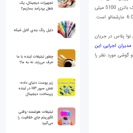
تجهیزات دیجیتال، یک
مدیاپد ام 3 هوآوی هم از سنسوری مشابه و 8 مگاپیکسلی تشکیل می‌شود. این تبلت از یک باتری 5100 میلی
شغل پردرآمد بسازیم؟
آمپر ساعتی بهره‌مند بوده و سیستم عامل پیش‌فرض نصب شده بر روی آن، اندروید 6.0 مارشمالو است.
دلیل رنگ بندی کابل شبکه
نوا پلاس در جریان
مدیران اجرایی این
گوشی مورد نظر را
چطور تبلیغات آینده با ما
حرف می‌زند، نه به ما؟
زیر پوست دنیای داده؛
نقش سرور HP در آینده
زیرساخت دیجیتال
تبلیغات هوشمند؛ وقتی
الگوریتم جای خلاقیت را
می‌گیرد