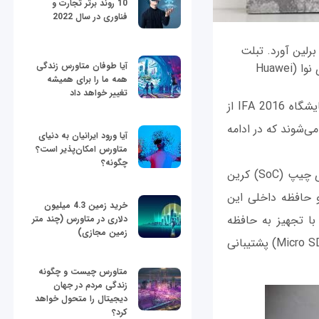
10 روند برتر تجارت و
فناوری در سال 2022
رکت چینی هوآوی دو گوشی هوشمند و یک تبلت جدید را با خود به نمایشگاه IFA 2016 برلین آورد. تبلت
آیا طوفان متاورس زندگی
جدید هوآوی مدیاپد ام 3 (MediaPad M3) نام داشته و دو گوشی جدید این شرکت هوآوی نوا (Huawei
همه ما را برای همیشه
تغییر خواهد داد
شرکت هوآوی به عنوان سومین کمپانی بزرگ تولید کننده اسمارت‌فون در دنیا در جریان نمایشگاه IFA 2016 از
شوند که در ادامه
آیا ورود ایرانیان به دنیای
متاورس امکان‌پذیر است؟
چگونه؟
تبلت جدیدی که هوآوی از آن رونمایی کرده مدیاپد ام 3 نام دارد. این تبلت از سیستم روی چیپ (SoC) کرین
مند است. رم آن 4 گیگابایتی بوده و حافظه داخلی این
خرید زمین 4.3 میلیون
 تبلت با تجهیز به حافظه
دلاری در متاورس (چند متر
زمین مجازی)
داخلی 64 گیگابایتی هم روانه بازار می‌شود. تبلت مدیاپد ام 3 از اتصال رم میکرو اس‌دی (Micro SD) پشتیبانی
متاورس چیست و چگونه
زندگی مردم در جهان
دیجیتال را متحول خواهد
کرد؟