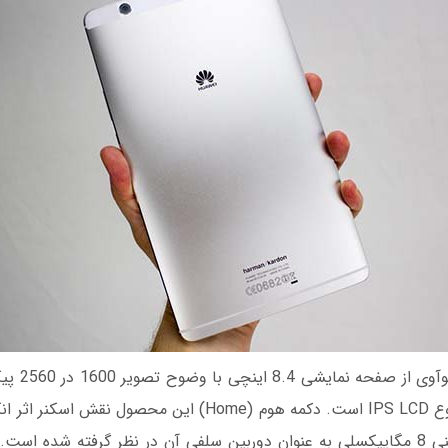
تبلت مدیاپد ا
پنل نمایشگر آن از نوع IPS LCD است. دکمه هوم (Home) این محصو
کرده و سنسور دوربینی 8 مگاپیکسلی به عنوان دوربین سلفی آن در نظر گرفته شده