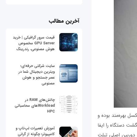
آخرین مطالب
قیمت سرور گرافیکی | خرید
GPU Server مخصوص
هوش مصنوعی، رندرینگ
سایت شرکتی حرفه‌ای؛
ویترین دیجیتال شما در
عصر جستجو و هوش
مصنوعی
چالش‌های RAM در
Workloadهای محاسباتی
HPC
م 3 هوآوی از صفحه نمایشی 8.4 اینچی با وضوح تصویر 1600 در 2560 پیکسل بهره‌مند بوده و
ل نقش اسکنر اثر انگشت دستگاه را ایفا
آموزش تعمیرات لپ‌تاپ و
کامپیوتر؛ چگونه از گرانی
 است. دوربین اصلی تبلت