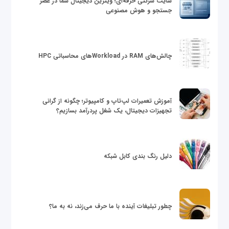
سایت شرکتی حرفه‌ای؛ ویترین دیجیتال شما در عصر
جستجو و هوش مصنوعی
چالش‌های RAM در Workloadهای محاسباتی HPC
آموزش تعمیرات لپ‌تاپ و کامپیوتر؛ چگونه از گرانی
تجهیزات دیجیتال، یک شغل پردرآمد بسازیم؟
دلیل رنگ بندی کابل شبکه
چطور تبلیغات آینده با ما حرف می‌زند، نه به ما؟