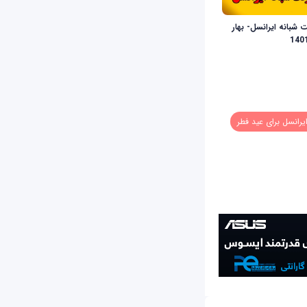
ت شبانه ایرانسل- بهار
140
یرانسل برای عید فطر