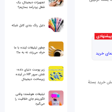
تجهیزات دیجیتال، یک
شغل پردرآمد بسازیم؟
دلیل رنگ بندی کابل شبکه
یشنهادی
چطور تبلیغات آینده با ما
حرف می‌زند، نه به ما؟
زیر پوست دنیای داده؛
نقش سرور HP در آینده
زیرساخت دیجیتال
خش خرید بستۀ
تبلیغات هوشمند؛ وقتی
الگوریتم جای خلاقیت را
می‌گیرد