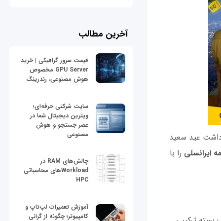
آخرین مطالب
قیمت سرور گرافیکی | خرید
GPU Server مخصوص
هوش مصنوعی، رندرینگ
سایت شرکتی حرفه‌ای؛
ویترین دیجیتال شما در
عصر جستجو و هوش
مصنوعی
ی‌داشت عید سعید
ه ایرانسلی
را با
چالش‌های RAM در
Workloadهای محاسباتی
HPC
آموزش تعمیرات لپ‌تاپ و
کامپیوتر؛ چگونه از گرانی
ک بسته ترکیبی