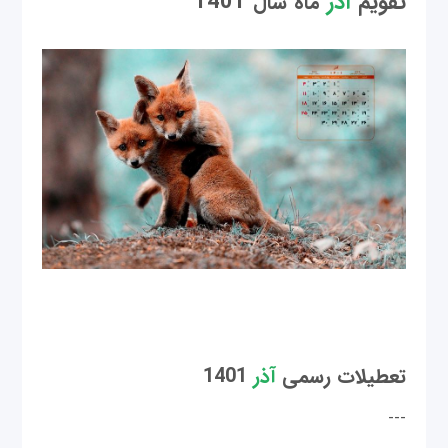
تقویم
آذر
1401
ماه
سال
تعطیلات رسمی
آذر
1401
---