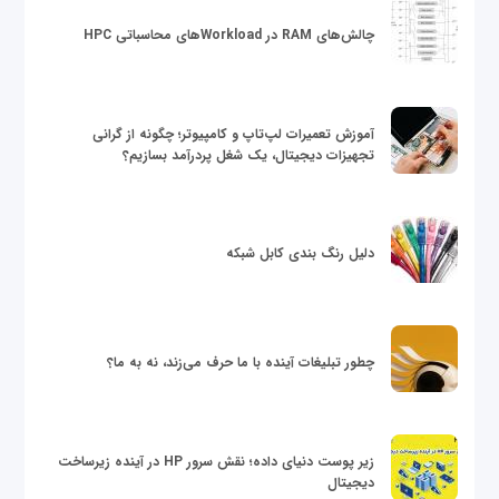
چالش‌های RAM در Workloadهای محاسباتی HPC
آموزش تعمیرات لپ‌تاپ و کامپیوتر؛ چگونه از گرانی
تجهیزات دیجیتال، یک شغل پردرآمد بسازیم؟
دلیل رنگ بندی کابل شبکه
چطور تبلیغات آینده با ما حرف می‌زند، نه به ما؟
زیر پوست دنیای داده؛ نقش سرور HP در آینده زیرساخت
دیجیتال