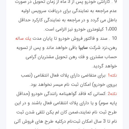
9 . گارانتی خودرو پس از 3 ماه از زمان تحويل در صورت
عدم مراجعه به نمايندگی برای دريافت سرويس اوليه
باطل می گردد و در مراجعه به نمايندگی كاركرد حداقل
1،000 كيلومتری خودرو نيز الزامی است.
10 . سند و فاكتور فروش خودرو تا پايان مدت
يك ساله
رهن،نزد شركت
سایپا
باقی خواهد ماند و پس از تسويه
حساب مشتری و فك رهن تحويل مشتريان گرامی
خواهد گرديد.
:برای متقاضی دارای پلاك فعال انتظامی (نصب
نكته1
برروی خودرو) امكان ثبت نام ميسر نخواهد بود.
:كسانی كه فاقد گواهينامه رانندگی خودرو (حداقل
نكته2
پايه سوم) و يا دارای پلاك انتظامی فعال باشند و در اين
طرح ثبت نام نمايند،ضمن كان لم يكن تلقی شدن ثبت
نام تا 3 سال امكان ثبت‌نام دركليه طرح های فروش آتی