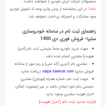
محصولات شركت ايران خودرو را نخواهند داشت .
:در اين بخشنامه از زمان واريز وجه تا تحويل خودرو
نكته3
سود مشاركت و انصراف پرداخت نخواهد شد.
راهنمای ثبت نام در سامانه خودروسازی
سایپا- فروش فوری دی 1400
جهت خريد خودرو حتماً‌ بايستی ثبت نام (احراز
هويت) مشتری انجام شده باشد.
مشتری نام كاربری (كد ملی) و رمز عبور از سامانه
فروش سايپا
saipa.iranecar.com
دريافت نمايد.
جهت ثبت نام، شماره همراه (موبايل) مشتری
بايستی بنام خود ايشان باشد در غير اينصورت امكان
احراز هويت مشتری وجود ندارد.
فرایند جدید ثبت نام (احراز هویت)