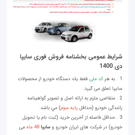
شرايط عمومی بخشنامه فروش فوری سایپا
دی 1400
1 . به هر
كد ملی
فقط يك دستگاه خودرو از محصولات
سایپا تعلق می گيرد.
2 . متقاضی ملزم به ارائه اصل و تصوير گواهينامه
رانندگی خودرو (حداقل
پايه سوم
) مي باشد.
3 . حداقل فاصله از آخرين خريد (ثبت نام يا تحويل
خودرو) در شركت های ايران خودرو و
سايپا
48 ماه
می