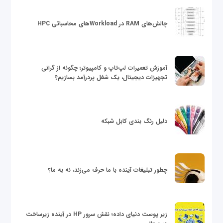
چالش‌های RAM در Workloadهای محاسباتی HPC
آموزش تعمیرات لپ‌تاپ و کامپیوتر؛ چگونه از گرانی
تجهیزات دیجیتال، یک شغل پردرآمد بسازیم؟
دلیل رنگ بندی کابل شبکه
چطور تبلیغات آینده با ما حرف می‌زند، نه به ما؟
زیر پوست دنیای داده؛ نقش سرور HP در آینده زیرساخت