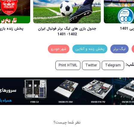
1401
جدول بازی‌ های لیگ برتر فوتبال ایران
پخش زنده بازی دربی 0
1402- 1401
لیگ برتر
پخش زنده و آنلاین
شهر خودرو
طلب:
Print HTML
Twitter
Telegram
نظر شما چیست؟