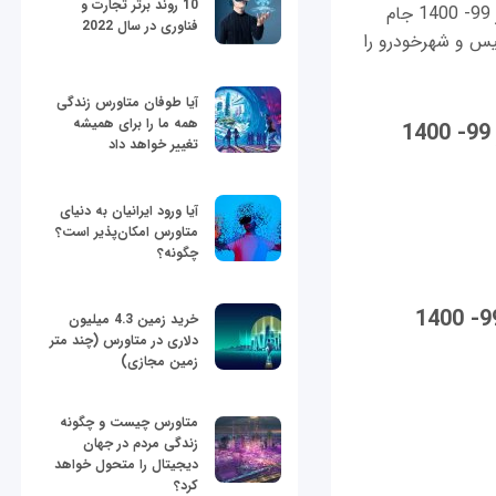
10 روند برتر تجارت و
اگر قصد تماشای پخش زنده و آنلاین بازی پرسپولیس و شهرخودرو در هفته چهارم لیگ برتر 99- 1400 جام
فناوری در سال 2022
س و شهر‌‌خودرو را
آیا طوفان متاورس زندگی
همه ما را برای همیشه
تغییر خواهد داد
آیا ورود ایرانیان به دنیای
متاورس امکان‌پذیر است؟
چگونه؟
خرید زمین 4.3 میلیون
دلاری در متاورس (چند متر
زمین مجازی)
متاورس چیست و چگونه
زندگی مردم در جهان
دیجیتال را متحول خواهد
کرد؟