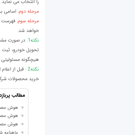
را انتخاب می نمايد.
مرحله دوم
: اسامی بر
مرحله سوم
: فهرست 
خواهد شد.
نكته1
: در صورت مشا
تحويل خودرو، ثبت ن
هيچگونه مسئوليتی ا
نكته2
: قبل از اعل
خريد محصولات شر
مطالب پربازد
هوش مصنوعی Grok چیست و چه و
هوش مصنو
هوش مصنو
ماهنامه شبکه من