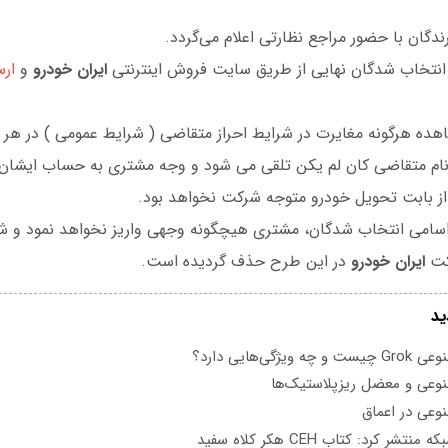
ندگان با حضور مراجع نظارتی اعلام می‌گردد.
انتخاب شدگان نهايی از طريق سايت فروش اينترنتی
ایران خودرو
و
ارس
هده هرگونه مغايرت در شرايط احراز متقاضی ( شرايط عمومی ) در هر مر
ام متقاضی كان لم يكن تلقی می شود و وجه مشتری به حساب ايشان 
ز بابت تحويل خودرو متوجه شركت نخواهد بود.
ام اسامی انتخاب شدگان، مشتری هيچگونه وجهی واريز نخواهد نمود و 
كت
ایران خودرو
در اين طرح حذف گرديده است.
ید
یژگی‌هایی دارد؟
عی و معضل ریزپلاستیک‌ها
عی در اعماق
تشر کرد: کتاب CEH هکر کلاه سفید