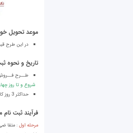
موعد تحويل خودر
در اين طرح قي
تاريخ و نحوه ثبت
طــرح فــروش فــوق الــ
شروع و تا روز چهارشنبه
حداكثر 3 روز كاری پس از پايان ثبت نام،قرعه كشی برگزار و اسامی منتخبان اعلام خواهد گرديد.
فرآيند ثبت نام م
مرحله اول
: متقا ضی،