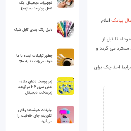
تجهیزات دیجیتال، یک
شغل پردرآمد بسازیم؟
ال پيامک
اعلام
دلیل رنگ بندی کابل شبکه
حله تا قبل از
مسترد می گردد و
چطور تبلیغات آینده با ما
حرف می‌زند، نه به ما؟
شرايط اخذ چک برای
زیر پوست دنیای داده؛
نقش سرور HP در آینده
زیرساخت دیجیتال
تبلیغات هوشمند؛ وقتی
الگوریتم جای خلاقیت را
می‌گیرد