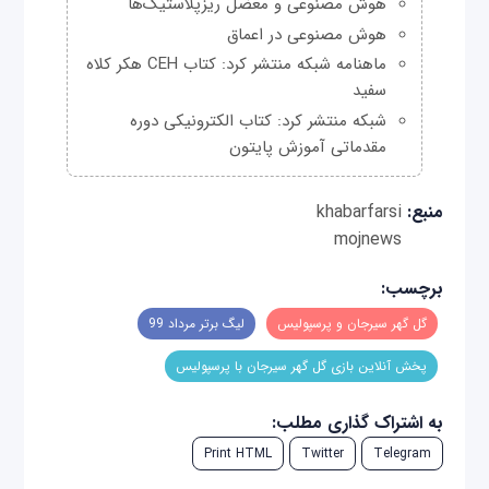
هوش مصنوعی و معضل ریزپلاستیک‌ها
هوش مصنوعی در اعماق
ماهنامه شبکه منتشر کرد: کتاب CEH هکر کلاه
سفید
شبکه منتشر کرد: کتاب الکترونیکی دوره
مقدماتی آموزش پایتون
منبع:
khabarfarsi
mojnews
برچسب:
گل گهر سیرجان و پرسپولیس
لیگ برتر مرداد 99
پخش آنلاین بازی گل گهر سیرجان با پرسپولیس
به اشتراک گذاری مطلب:
Print HTML
Twitter
Telegram