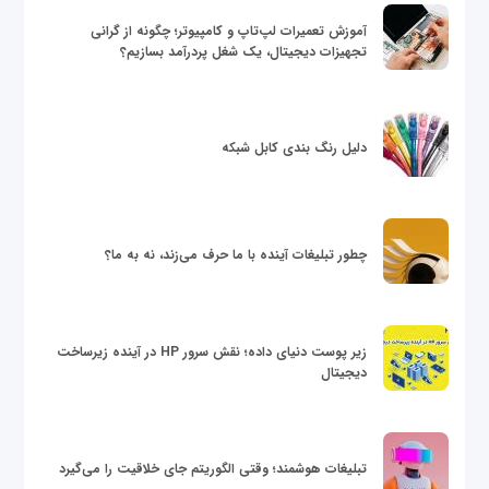
آموزش تعمیرات لپ‌تاپ و کامپیوتر؛ چگونه از گرانی
تجهیزات دیجیتال، یک شغل پردرآمد بسازیم؟
دلیل رنگ بندی کابل شبکه
چطور تبلیغات آینده با ما حرف می‌زند، نه به ما؟
زیر پوست دنیای داده؛ نقش سرور HP در آینده زیرساخت
دیجیتال
تبلیغات هوشمند؛ وقتی الگوریتم جای خلاقیت را می‌گیرد