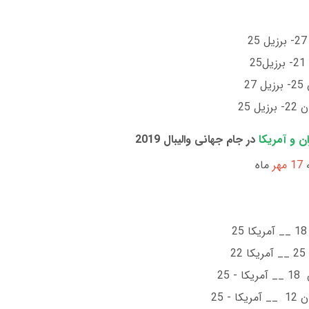
2
27
ل 25
ان و آمریکا
در جام جهانی والیبال 2019
ه
17 مهر
ماه
2
 25
- 25