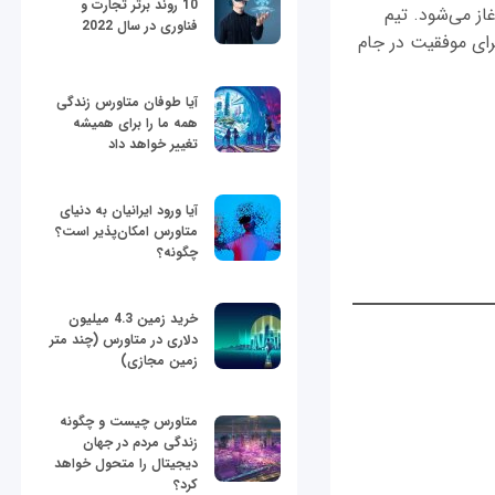
10 روند برتر تجارت و
لیبال ایران در مرحله گروهی جام جهانی والیبال 2019 از روز سه‌شنبه 9 مهر 98 آغاز می‌شود. تیم
فناوری در سال 2022
در جام ملت‌های والیبال 2019 بخت بالایی برای موفقیت در جام
آیا طوفان متاورس زندگی
همه ما را برای همیشه
تغییر خواهد داد
آیا ورود ایرانیان به دنیای
متاورس امکان‌پذیر است؟
چگونه؟
خرید زمین 4.3 میلیون
دلاری در متاورس (چند متر
زمین مجازی)
متاورس چیست و چگونه
زندگی مردم در جهان
دیجیتال را متحول خواهد
کرد؟