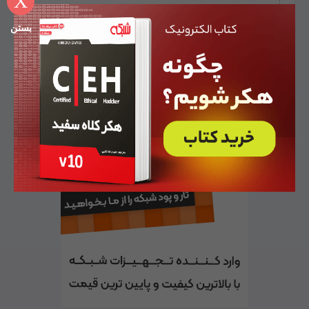
X
بستن