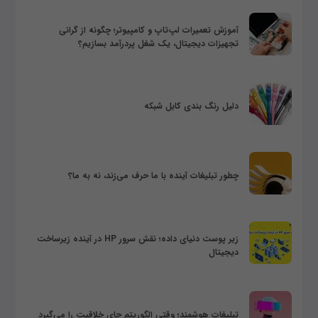
آموزش تعمیرات لپ‌تاپ و کامپیوتر؛ چگونه از گرانی
تجهیزات دیجیتال، یک شغل پردرآمد بسازیم؟
دلیل رنگ بندی کابل شبکه
چطور تبلیغات آینده با ما حرف می‌زند، نه به ما؟
زیر پوست دنیای داده؛ نقش سرور HP در آینده زیرساخت
دیجیتال
تبلیغات هوشمند؛ وقتی الگوریتم جای خلاقیت را می‌گیرد