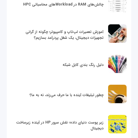
چالش‌های RAM در Workloadهای محاسباتی HPC
آموزش تعمیرات لپ‌تاپ و کامپیوتر؛ چگونه از گرانی
تجهیزات دیجیتال، یک شغل پردرآمد بسازیم؟
دلیل رنگ بندی کابل شبکه
چطور تبلیغات آینده با ما حرف می‌زند، نه به ما؟
زیر پوست دنیای داده؛ نقش سرور HP در آینده زیرساخت
دیجیتال