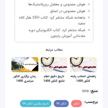
هوش مصنوعی و معضل ریزپلاستیک‌ها
هوش مصنوعی در اعماق
ماهنامه شبکه منتشر کرد: کتاب CEH هکر کلاه
سفید
شبکه منتشر کرد: کتاب الکترونیکی دوره
مقدماتی آموزش پایتون
مطالب مرتبط
راهنمای انتخاب رشته
تاریخ دقیق اعلام
زمان برگزاری کنکور
کنکور 1400
نتایج کنکور 1400
سراسری 1400
منبع:
isna
برچسب:
کنکور
کنکور 98
تاریخ برگزاری کنکور 98