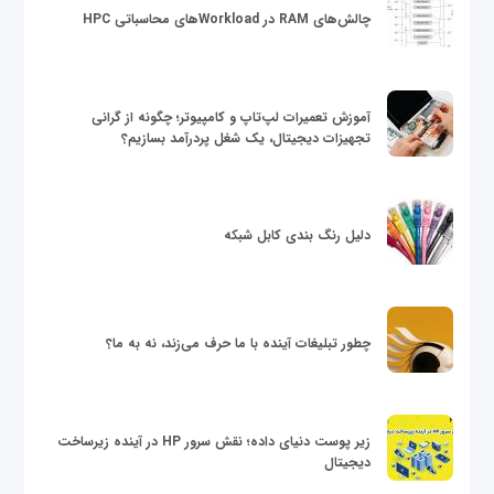
چالش‌های RAM در Workloadهای محاسباتی HPC
آموزش تعمیرات لپ‌تاپ و کامپیوتر؛ چگونه از گرانی
تجهیزات دیجیتال، یک شغل پردرآمد بسازیم؟
دلیل رنگ بندی کابل شبکه
چطور تبلیغات آینده با ما حرف می‌زند، نه به ما؟
زیر پوست دنیای داده؛ نقش سرور HP در آینده زیرساخت
دیجیتال