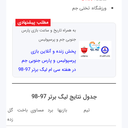
ورزشگاه: تختی جم
مطلب پیشنهادی
به همراه تاریخ و ساعت بازی پارس
جنوبی جم و پرسپولیس
پخش زنده و آنلاین بازی
پرسپولیس و پارس جنوبی جم
در هفته سی ام لیگ برتر 97-98
جدول نتایج لیگ برتر 97-98
تيم
بازيها
برد
مساوی
باخت
گل
گ
زده
خو