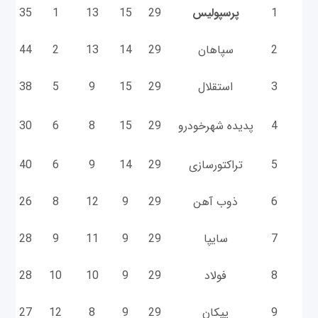
1
پرسپولیس
29
15
13
1
35
4
2
سپاهان
29
14
13
2
44
0
3
استقلال
29
15
9
5
38
2
4
پدیده شهرخودرو
29
15
8
6
30
5
5
تراکتورسازی
29
14
9
6
40
3
6
ذوب آهن
29
9
12
8
26
6
7
سایپا
29
9
11
9
28
0
8
فولاد
29
9
10
10
28
7
9
پیکان
29
9
8
12
27
3