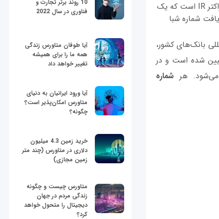
10 روند برتر تجارت و
شناسه حساب بانکی ایران که به اختصار «شبا» نامیده می‌شود، شماره‌ای با 24 رقم و دو کاراکتر IR​ است که یک
فناوری در سال 2022
یافت شماره شبا
للی بانک‌های کشور،
آیا طوفان متاورس زندگی
همه ما را برای همیشه
مطابق با استاندارد 13616-ISO، تعریف و تبیین شده است و در
تغییر خواهد داد
می‌شود. هر
شماره
آیا ورود ایرانیان به دنیای
متاورس امکان‌پذیر است؟
چگونه؟
خرید زمین 4.3 میلیون
دلاری در متاورس (چند متر
زمین مجازی)
متاورس چیست و چگونه
زندگی مردم در جهان
دیجیتال را متحول خواهد
کرد؟