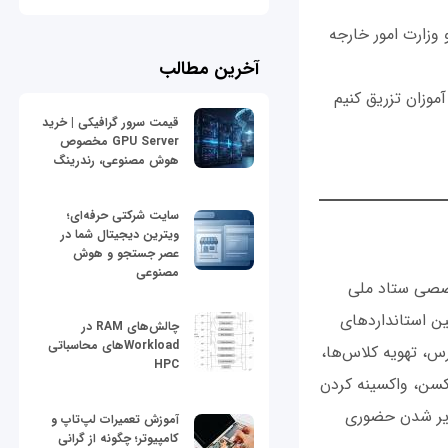
 گرفته است و وزارت امور خارجه
آخرین مطالب
موزان تزریق کنیم
قیمت سرور گرافیکی | خرید
GPU Server مخصوص
هوش مصنوعی، رندرینگ
سایت شرکتی حرفه‌ای؛
ویترین دیجیتال شما در
عصر جستجو و هوش
مصنوعی
‌های تخصصی ستاد ملی
ین استانداردهای
چالش‌های RAM در
Workloadهای محاسباتی
س، تهویه کلاس‌ها،
HPC
کسن، واکسینه کردن
دایر شدن حضوری
آموزش تعمیرات لپ‌تاپ و
کامپیوتر؛ چگونه از گرانی