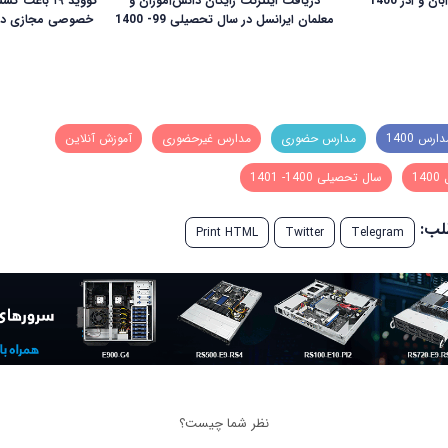
 و آذر 1400
دریافت اینترنت رایگان دانش‌آموزان و
کووید ۱۹ باع
معلمان ایرانسل در سال تحصیلی 99- 1400
خصوصی مجازی در 
ارس 1400
مدارس حضوری
مدارس غیرحضوری
آموزش آنلاین
1
سال تحصیلی 1400- 1401
طلب:
Print HTML
Twitter
Telegram
نظر شما چیست؟