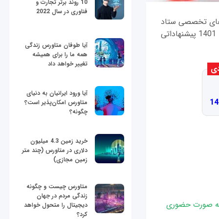
10 روند برتر تجارت و
فناوری در سال 2022
‌های تخصصی ستاد
ملی مقابله با کرونا با توجه به نزدیک شدن فصل بازگشایی مدارس در سال تحصیلی 1400- 1401 پیشنهاداتی
آیا طوفان متاورس زندگی
همه ما را برای همیشه
تغییر خواهد داد
دی
آیا ورود ایرانیان به دنیای
متاورس امکان‌پذیر است؟
چگونه؟
خرید زمین 4.3 میلیون
دلاری در متاورس (چند متر
زمین مجازی)
متاورس چیست و چگونه
زندگی مردم در جهان
ه مدارس به صورت حضوری
دیجیتال را متحول خواهد
کرد؟