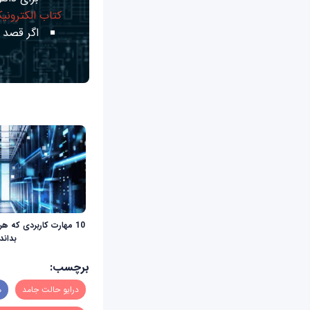
کتاب الکترونی
اگر قصد ی
10 مهارت کاربردی که هر
بداند
برچسب:
درایو حالت جامد
م