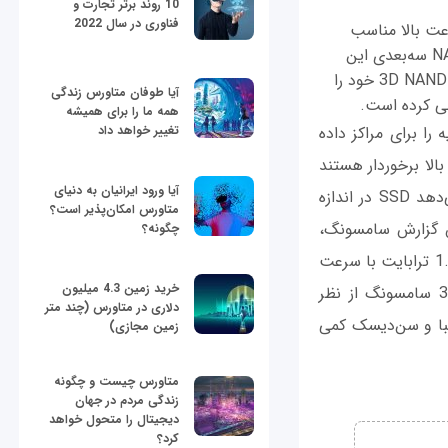
10 روند برتر تجارت و
فناوری در سال 2022
 حالت جامد (SSD) با کارایی و سرعت بالا مناسب
برای مراکز داده رونمایی کرد. در این درایوها از آخرین فناوری ساخت حافظه‌های فلش NAND سه‌بعدی این
شرکت استفاده شده است، در حالی که چند ماه پیش دو شرکت اینتل و مایکرون درایوهای 3D NAND خود را
آیا طوفان متاورس زندگی
همه ما را برای همیشه
SM86 با سرعت 6 گیگابیت بر ثانیه را برای مراکز داده
تغییر خواهد داد
 بالا برخوردار هستند
آیا ورود ایرانیان به دنیای
و مصرف انرژی بسیار مؤثری دارند. فناوری جدید ساخت 3D NAND این شرکت اجازه می‌دهد SSD در اندازه
متاورس امکان‌پذیر است؟
PM863) ساخته شود. بر اساس گزارش سامسونگ،
چگونه؟
سرعت خواندن اطلاعات این SSD برابر 540 مگابایت است. مدل SM863 نیز در ظرفیت 1.9 ترابایت با سرعت
خرید زمین 4.3 میلیون
خواندن 520 مگابایت و نوشتن 485 مگابایت روانه بازار خواهد شد. فناوری 3D NAND سامسونگ از نظر
دلاری در متاورس (چند متر
یبا و سن‌دیسک کمی
زمین مجازی)
متاورس چیست و چگونه
زندگی مردم در جهان
دیجیتال را متحول خواهد
کرد؟