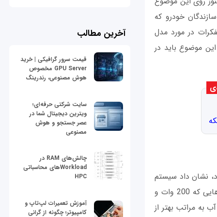
وز روی این موضوع
 سازندگان خودرو که
کرات در مورد مدل
آخرین مطالب
ین موضوع باید در
قیمت سرور گرافیکی | خرید
GPU Server مخصوص
هوش مصنوعی، رندرینگ
ی
سایت شرکتی حرفه‌ای؛
ویترین دیجیتال شما در
که
عصر جستجو و هوش
مصنوعی
چالش‌های RAM در
Workloadهای محاسباتی
ه نام پردازش Tensor) را راه‌اندازی کرد، نشان داد سیستم
HPC
خنک‌کنندگی آن را به آب تغییر داده، زیرا خنک کردن با هوا دیگر جوابگو نبود. با پردازنده‌هایی که 200 وات و
آموزش تعمیرات لپ‌تاپ و
یست. آب به مراتب بهتر از
کامپیوتر؛ چگونه از گرانی