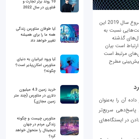
10 روند برتر تجارت و
فناوری در سال 2022
پرسش تکراری ابتدای هر سال این است: فناوری‌های بزرگ چه تغییری خواهند داشت؟ با شروع سال 2019 این
آیا طوفان متاورس زندگی
فت‌هایی نسبت به
همه ما را برای همیشه
ل‌های گذشته
تغییر خواهد داد
ر ارتباط است بیان
ری‌های مرتبط است
آیا ورود ایرانیان به دنیای
پیش‌بینی مطرح
متاورس امکان‌پذیر است؟
چگونه؟
خرید زمین 4.3 میلیون
دلاری در متاورس (چند متر
ده آن را به‌عنوان
زمین مجازی)
پاسخ‌دهی سریع‌تر
متاورس چیست و چگونه
‌های مختلفی برای قرار دادن در ایستگاه‌های
زندگی مردم در جهان
دیجیتال را متحول خواهد
کرد؟