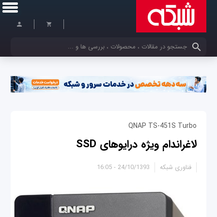
کلمات کلیدی خود را وارد کنید
QNAP TS-451S Turbo
لاغراندام ویژه درایوهای SSD
فناوری شبکه
24/10/1393 - 16:05