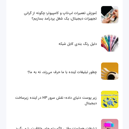
آموزش تعمیرات لپ‌تاپ و کامپیوتر؛ چگونه از گرانی
تجهیزات دیجیتال، یک شغل پردرآمد بسازیم؟
دلیل رنگ بندی کابل شبکه
چطور تبلیغات آینده با ما حرف می‌زند، نه به ما؟
زیر پوست دنیای داده؛ نقش سرور HP در آینده زیرساخت
دیجیتال
تبلیغات هوشمند؛ وقتی الگوریتم جای خلاقیت را می‌گیرد