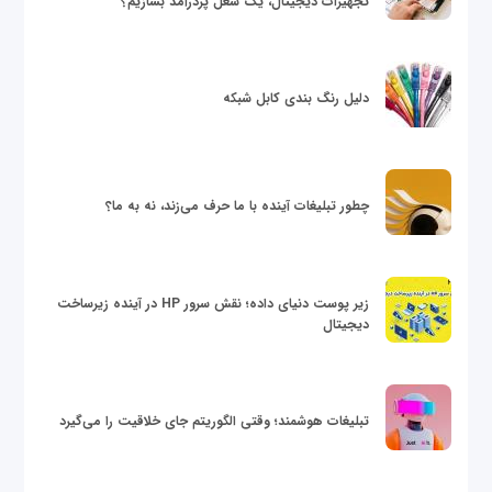
تجهیزات دیجیتال، یک شغل پردرآمد بسازیم؟
دلیل رنگ بندی کابل شبکه
چطور تبلیغات آینده با ما حرف می‌زند، نه به ما؟
زیر پوست دنیای داده؛ نقش سرور HP در آینده زیرساخت
دیجیتال
تبلیغات هوشمند؛ وقتی الگوریتم جای خلاقیت را می‌گیرد