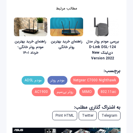
مطالب مرتبط
بررسی مودم‌ روتر مدل
راهنمای خرید بهترین
راهنمای خريد بهترين
D-Link DSL-124
روتر خانگی
مودم روتر خانگی-
دی‌لینک New
خرداد ۱۴۰۱
Version 2022
برچسب:
Netgear C7000 Nighthawk
مودم روتر
مودم ADSL
802.11ac
MIMO
روتر بی‌سیم
AC1900
به اشتراک گذاری مطلب:
Print HTML
Twitter
Telegram