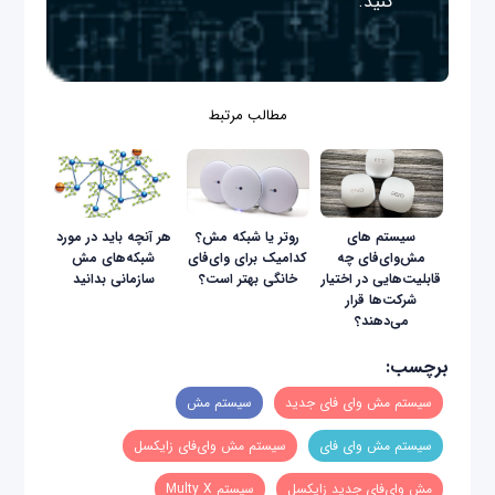
کنید.
مطالب مرتبط
سیستم ‌های
روتر یا شبکه مش؟
هر آنچه باید در مورد
مش‌وای‌فای چه
کدامیک برای وای‌فای
شبکه‌های مش
قابلیت‌هایی در اختیار
خانگی بهتر است؟
سازمانی بدانید
شرکت‌ها قرار
می‌دهند؟
برچسب:
سیستم مش وای‌ فای جدید
سیستم مش
سیستم مش وای‌ فای
سیستم مش وای‌فای زایکسل
مش وای‌فای جدید زایکسل
سیستم Multy X