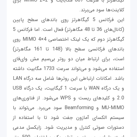
گیگاهرتز با سرعت 867 مگابایت و MIMO 2×2 برای
کلاینت‌ها سود می‌برند.
این فرکانس 5 گیگاهرتز روی باندهای سطح پایین
(کانال‌های 36 تا 48 مگاهرتز) فعال است. اما فرکانس 5
گیگاهرتز دوم که یک لینک اختصاصی MIMO 4×4 روی
باندهای فرکانسی سطح بالا (148 تا 161 مگاهرتز)
است، برای ارتباط میان دو روتر بی‌سیم مش وای‌فای
استفاده می‌شود و می‌تواند سرعت 1733 مگابیت داشته
باشد. امکانات ارتباطی این روترها شامل سه درگاه LAN
و یک درگاه WAN با سرعت 1 گیگابیت، یک درگاه USB
2.0 و کلیدهای ریست و WPS می‌شود. از فناوری‌های
MU-MIMO و Beamforming سود می‌برد. می‌تواند با
سیستم الکسای آمازون جفت شود تا با استفاده از
دستورات صوتی کنترل و مدیریت شود. زایکسل مدعی