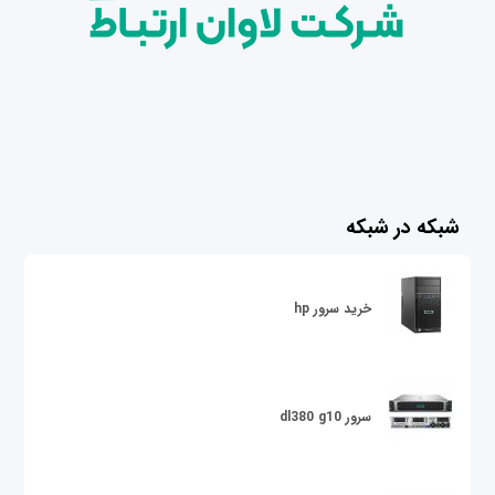
شبکه در شبکه
خرید سرور hp
سرور dl380 g10