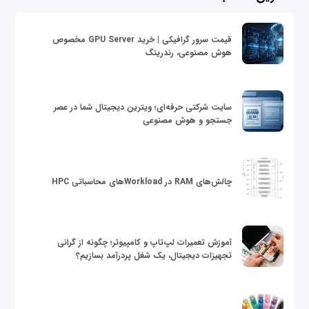
قیمت سرور گرافیکی | خرید GPU Server مخصوص
هوش مصنوعی، رندرینگ
سایت شرکتی حرفه‌ای؛ ویترین دیجیتال شما در عصر
جستجو و هوش مصنوعی
چالش‌های RAM در Workloadهای محاسباتی HPC
آموزش تعمیرات لپ‌تاپ و کامپیوتر؛ چگونه از گرانی
تجهیزات دیجیتال، یک شغل پردرآمد بسازیم؟