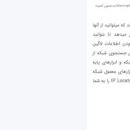
بعضی از برنامه‎های ردگیری امکان اسکن یک شبکه یا هاست را نیز فراهم می‎کنند. در این عکس نمونه‎ای از این قابلیت در برنامه Intercepter-NG به تصویر کشیده
سه برنامه رایگان دیگر در این زمینه هستند که می‎توانید از آنها
استفاده کنید. Intercepter-NG همچنین یک اسکنر شبکه را نیز در اختیار شما قرار می‎دهد تا بتوانید
بودن اطلاعات لاگین
برنامه WiFinspect نیز یک گزینه برای جستجوی شبکه از
‌پذیری یک شبکه و ابزارهای پایه
Pi را در اختیار شما قرار می‎دهد. برنامه Dr Network نیز ابزارهای معمول شبکه
مثل Ping, Netcfg, Netstat, Tcpdump, Ifconfig, ARP Cache, IP Routing Table و IP Locator را به شما