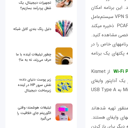
تجهیزات دیجیتال، یک
. این برنامه امکان
شغل پردرآمد بسازیم؟
شناسایی پکت‎های مبادله شده را بدون نياز به اجازه دسترسی به ریشه و با استفاده ازVPN Service سیستم‌عامل
آندرويد انجام می‎دهد. این برنامه با عملکردی بسیار ساده پکت‎ها را داخل یک فایل با فرمت PCAP ذخیره می‎کند
دلیل رنگ بندی کابل شبکه
(با قیمت 10.71 دلار) امکان اضافه کردن فهرستی از برنامه‎های خاص را در
اختیار شما قرار می‎دهد، بنابراین شما می‎توانید با توجه به نیاز خود تنها اطلاعات مربوط به پکت‎های یک برنامه
چطور تبلیغات آینده با ما
حرف می‌زند، نه به ما؟
Wi-Fi 
از Kismet
زیر پوست دنیای داده؛
است. اما این برنامه نیاز به ملزومات خاص بیشتری دارد و حتما باید با نوع خاصی از یک آداپتور وای‎فای
نقش سرور HP در آینده
خارجی مورد استفاده قرار گيرد. این برنامه همچنین به یک کابل OTG برای تبدیل Micro-USB به USB Type A
زیرساخت دیجیتال
اگر دستگاه آندرويد شما روت شده است، می‎توانید از برنامه‎های بیشتری که برای این منظور تهیه شده‎اند
تبلیغات هوشمند؛ وقتی
الگوریتم جای خلاقیت را
دو برنامه ساده رایگان برای ردگیری شبکه‎های وای‎فای هستند.
می‌گیرد
برای مشاهده پکت‎ها نیاز به یک برنامه دیگر برای باز کردن