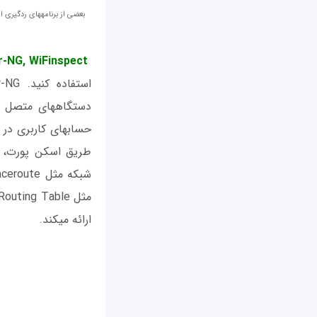
r-NG
,
WiFinspect
دستگاه‎های 
ارائه می‎کند.