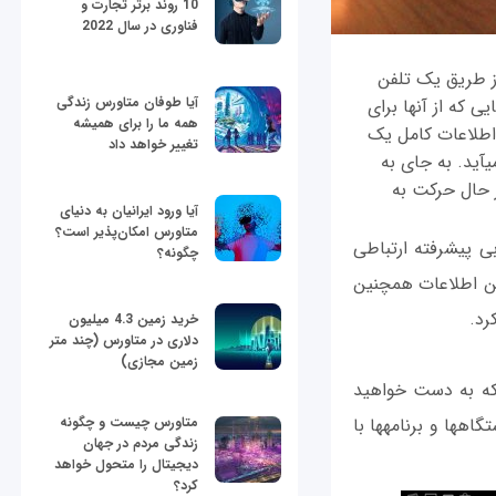
10 روند برتر تجارت و
فناوری در سال 2022
 دست آوردن میزان ترافیک رد و بدل شده روی یک شبکه وای‎فای از طریق یک تلفن
آیا طوفان متاورس زندگی
 یا تبلت نیز امکان‌پذیر است. صحبت بر سر پیدا کردن سیگنال‎های وای‎فای یا برنامه‎هایی که از آنها برای
همه ما را برای همیشه
 به دست آوردن اطلاعات کامل یک
تغییر خواهد داد
شبکه است که با جمع‌آوری پکت‎های منتشر شده از یک شبکه با استاندارد 802.11 به دست می‎آید. به جای به
شما می‎توانید به راحتی و در حال حرکت به
آیا ورود ایرانیان به دنیای
متاورس امکان‌پذیر است؟
ما کمک می‎کند تا امکان عیب‌یابی پیشرفته ارتباطی
چگونه؟
 این اطلاعات همچنین
خرید زمین 4.3 میلیون
دلاری در متاورس (چند متر
زمین مجازی)
يب‌پذیری یک شبکه به دست خواهید
متاورس چیست و چگونه
آورد. همچنین با بررسی این اطلاعات درک بهتری از ماهيت پکت‎های داده و اطلاعاتی که دستگاه‎ها و برنامه‎ها با
زندگی مردم در جهان
دیجیتال را متحول خواهد
کرد؟