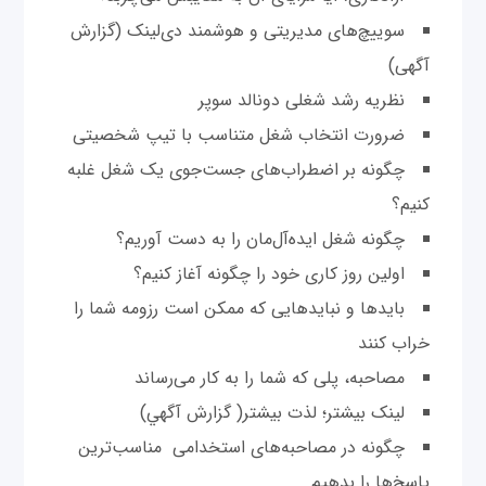
سوييچ‌های مديريتی و هوشمند دی‌لينک (گزارش
آگهی)
نظريه رشد شغلی دونالد سوپر
ضرورت انتخاب شغل متناسب با تيپ شخصيتی
چگونه بر اضطراب‌های جست‌جوی يک شغل غلبه
کنيم؟
چگونه شغل ايده‌آل‌مان را به دست آوريم؟
اولين روز کاری خود را چگونه آغاز کنيم؟
بايدها و نبايدهايی که ممکن است رزومه شما را
خراب کنند
مصاحبه، پلی که شما را به کار می‌رساند
لينک بيشتر؛ لذت بيشتر( گزارش آگهي)
چگونه در مصاحبه‌های استخدامی مناسب‌ترين
پاسخ‌ها را بدهيم