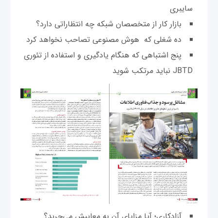
سايبری
بازار کار از متخصصان شبکه چه انتظاراتی دارد؟
ده شغلی که هوش مصنوعی تصاحب نخواهد کرد
پنج اشتباهی که هنگام يادگيری و استفاده از تئوری
JBTD نبايد مرتکب شويد
آزادکاری؛ آيا مزايای آن به معايبش می‌چربد؟