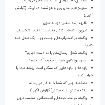
آزادکاری؛ آيا مزايای آن به معايبش می‌چربد؟
سوييچ‌های مديريتی و هوشمند دی‌لينک (گزارش
آگهی)
نظريه رشد شغلی دونالد سوپر
ضرورت انتخاب شغل متناسب با تيپ شخصيتی
چگونه بر اضطراب‌های جست‌جوی يک شغل غلبه
کنيم؟
چگونه شغل ايده‌آل‌مان را به دست آوريم؟
اولين روز کاری خود را چگونه آغاز کنيم؟
بايدها و نبايدهايی که ممکن است رزومه شما را
خراب کنند
مصاحبه، پلی که شما را به کار می‌رساند
لينک بيشتر؛ لذت بيشتر( گزارش آگهي)
چگونه در مصاحبه‌های استخدامی مناسب‌ترين