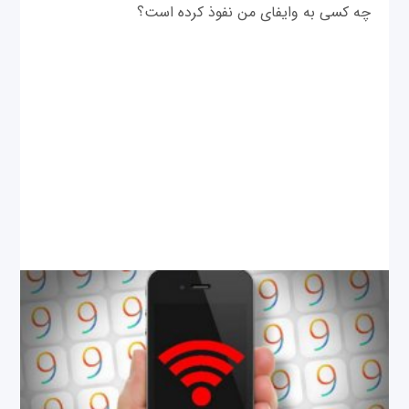
چه کسی به وای‎فای من نفوذ کرده است؟