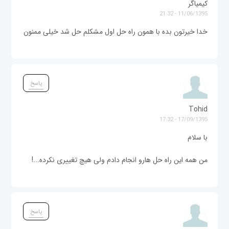
کیمیاگر
11/06/1395 - 21:32
خدا خیرتون بده با همون راه حل اول مشکلم حل شد خیلی ممنون
پاسخ
Tohid
17/09/1395 - 17:32
با سلام
من همه این راه حل هارو انجام دادم ولی هیچ تغییری نکرده...!
پاسخ