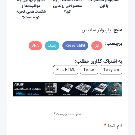
کسب‌و‌کار سامسونگ
WWDC 2022 از چه
استیو جابز، اپل چه
با اپل
محصولاتی رونمایی
موفقیت‌ها و
کرد؟
شکست‌هایی تجربه
کرده است؟
منبع:
پاپیولار ساینس
برچسب:
اپل
ResearchKit
ژنتیک
DNA
به اشتراک گذاری مطلب:
Print HTML
Twitter
Telegram
نظر شما چیست؟
نام شما
*