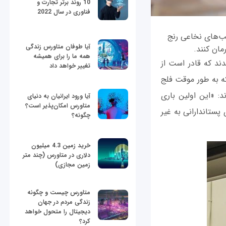
10 روند برتر تجارت و
فناوری در سال 2022
یب‌های نخاعی رنج
آیا طوفان متاورس زندگی
ان کنند.
همه ما را برای همیشه
ند که قادر است از
تغییر خواهد داد
ه به طور موقت فلج
د: «این اولین باری
آیا ورود ایرانیان به دنیای
متاورس امکان‌پذیر است؟
پستاندارانی به غیر
چگونه؟
خرید زمین 4.3 میلیون
دلاری در متاورس (چند متر
زمین مجازی)
متاورس چیست و چگونه
زندگی مردم در جهان
دیجیتال را متحول خواهد
کرد؟