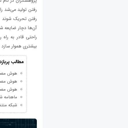
پژوهشگران در گام ن
رفتن تولید می‌شد را
رفتن تحریک شوند را
آن‌ها دچار ضایعه ش
راحتی قادر به راه 
بیشتری هموار سازد ک
مطالب پربازد
هوش مصنوعی Grok چیست و چه و
هوش مصنو
هوش مصنو
ماهنامه شبکه من
شبکه منتش