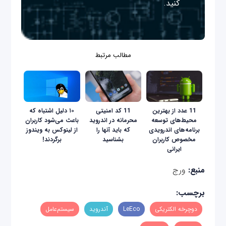
کنید.
مطالب مرتبط
11 عدد از بهترین
11 کد امنیتی
۱۰ دلیل اشتباه که
محیط‌های توسعه
محرمانه در اندروید
باعث می‌شود کاربران
برنامه‌های اندرویدی
که باید آنها را
از لینوکس به ویندوز
مخصوص کاربران
بشناسید
برگردند!
ایرانی
منبع:
ورج
برچسب:
دوچرخه الکتریکی
LeEco
آندروید
سیستم‌عامل