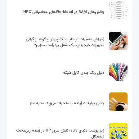
چالش‌های RAM در Workloadهای محاسباتی HPC
آموزش تعمیرات لپ‌تاپ و کامپیوتر؛ چگونه از گرانی
تجهیزات دیجیتال، یک شغل پردرآمد بسازیم؟
دلیل رنگ بندی کابل شبکه
چطور تبلیغات آینده با ما حرف می‌زند، نه به ما؟
زیر پوست دنیای داده؛ نقش سرور HP در آینده زیرساخت
دیجیتال