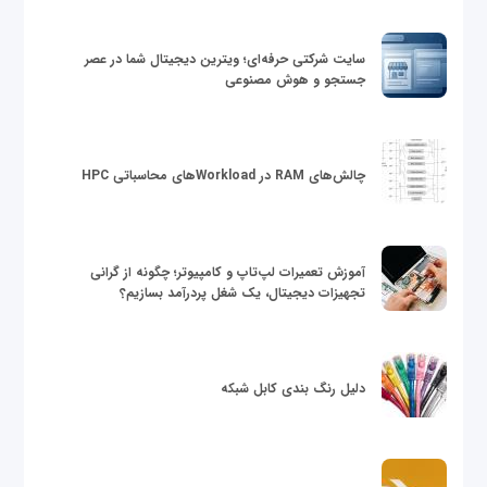
سایت شرکتی حرفه‌ای؛ ویترین دیجیتال شما در عصر
جستجو و هوش مصنوعی
چالش‌های RAM در Workloadهای محاسباتی HPC
آموزش تعمیرات لپ‌تاپ و کامپیوتر؛ چگونه از گرانی
تجهیزات دیجیتال، یک شغل پردرآمد بسازیم؟
دلیل رنگ بندی کابل شبکه