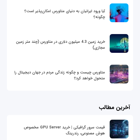
آیا ورود ایرانیان به دنیای متاورس امکان‌پذیر است؟
چگونه؟
خرید زمین 4.3 میلیون دلاری در متاورس (چند متر زمین
مجازی)
متاورس چیست و چگونه زندگی مردم در جهان دیجیتال را
متحول خواهد کرد؟
آخرین مطالب
قیمت سرور گرافیکی | خرید GPU Server مخصوص
هوش مصنوعی، رندرینگ