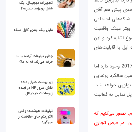
رد! بنابراین کاملا
تجهیزات دیجیتال، یک
شغل پردرآمد بسازیم؟
 چندی پیش هم آقای
 شبکه‌های اجتماعی
Car) به منظور توسعه هرچه بهتر عینک واقعیت
دلیل رنگ بندی کابل شبکه
ضوع اشاره کرد و این
 واقعیت افزوده اپل با قابلیت‌های
چطور تبلیغات آینده با ما
حرف می‌زند، نه به ما؟
آقای اسکابل اشاره داشته که احتمال معرفی عینک واقعیت افزوده اپل طی تابستان سال 2017 وجود دارد اما
ت در دهمین سالگرد رونمایی
زیر پوست دنیای داده؛
 نوآوری خواهد شد.
نقش سرور HP در آینده
زیرساخت دیجیتال
ل تمایل به فعالیت
تبلیغات هوشمند؛ وقتی
. تصور می‌کنیم که
الگوریتم جای خلاقیت را
این امر فرص تجاری
می‌گیرد