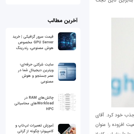
 اپل شبیه به عینک گوگل گلس (Google Glass) است، بنابراین ناین گجت
آخرین مطالب
قیمت سرور گرافیکی | خرید
GPU Server مخصوص
هوش مصنوعی، رندرینگ
سایت شرکتی حرفه‌ای؛
ویترین دیجیتال شما در
عصر جستجو و هوش
مصنوعی
چالش‌های RAM در
Workloadهای محاسباتی
HPC
 جذب خود کرد. آقای
واقعیت افزوده را عنوان
آموزش تعمیرات لپ‌تاپ و
کامپیوتر؛ چگونه از گرانی