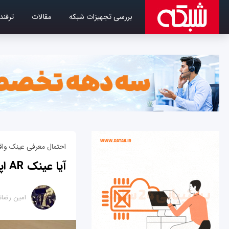
بررسی تجهیزات شبکه
مقالات
ترفند
احتمال معرفی عینک واق
آیا عینک AR اپل در کنار آیفون 8 رونمایی می‌شود؟
امین رضائ