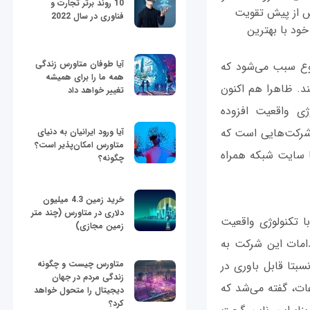
10 روند برتر تجارت و
شایعات با ادعای جدید آقای رابرت اسکابل (Robert Scoble) بیش از پیش تقویت
فناوری در سال 2022
ود با بهترین
آیا طوفان متاورس زندگی
جه بوده و این موضوع سبب می‌شود که
همه ما را برای همیشه
د. ظاهرا هم اکنون
تغییر خواهد داد
ژی واقعیت افزوده
کی از شرکت‌هایی است که
آیا ورود ایرانیان به دنیای
متاورس امکان‌پذیر است؟
با سایت شبکه همراه
چگونه؟
خرید زمین 4.3 میلیون
دلاری در متاورس (چند متر
 تکنولوژی واقعیت
زمین مجازی)
دامات این شرکت به
متاورس چیست و چگونه
تشر شده است. در ماه نوامبر سال 2016 خبرهای نسبتا قابل باوری در
زندگی مردم در جهان
ات، گفته می‌شد که
دیجیتال را متحول خواهد
کرد؟