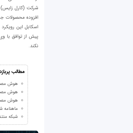
افزوده محصولات جدی
اسکابل این رویکرد ر
پیش از توافق با وی
نکند.
مطالب پربازد
هوش مصنوعی Grok چیست و چه و
هوش مصنو
هوش مصنو
ماهنامه شبکه من
شبکه منتش