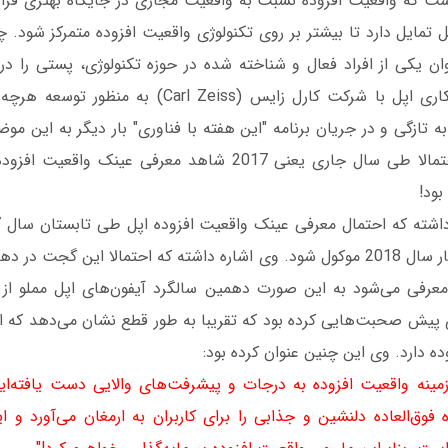
شت که واقعیت افزوده نسبت به واقعیت مجازی در جایگاه بهتری قرار دا
ایل دارد تا بیشتر بر روی تکنولوژی‌ واقعیت افزوده متمرکز شود.
وان یکی از افراد فعال و شناخته شده در حوزه تکنولوژی، پستی را در
منتشر کرد و از همکاری اپل با شرکت کارل زایس (l Zeiss
ه تازگی و در جریان برنامه "این هفته با فناوری" بار دیگر به این مو
بار مدعی شد که احتمالا طی سال جاری یعنی 2017 شاهد معرفی عینک
بود!
شاید عرضه آن به بهار سال 2018 موکول شود. وی اشاره داشته که احتمالا این گج
معرفی می‌شود به این صورت دهمین سالگرد آیفون‌های اپل مملو از
پیش صحبت‌هایی کرده بود که تقریبا به طور قطع نشان می‌دهد که اپ
ده دارد. وی این چنین عنوان کرده بود:
ینه واقعیت افزوده به درجات و پیشرفت‌های والایی دست یافته‌ایم
 فوق‌العاده دلنشین و جذابی را برای کاربران به ارمغان می‌آورد و 