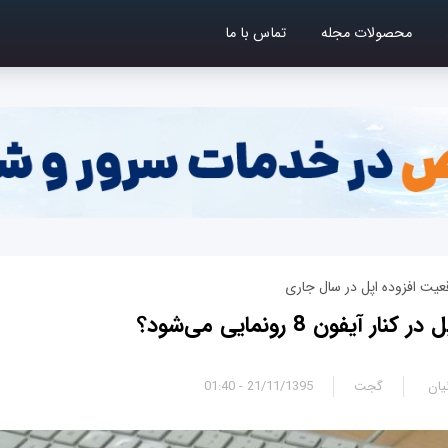
محصولات مجله
تماس با ما
عیت افزوده اپل در سال جاری
یان
گجت
21/11/1395 - 01:40