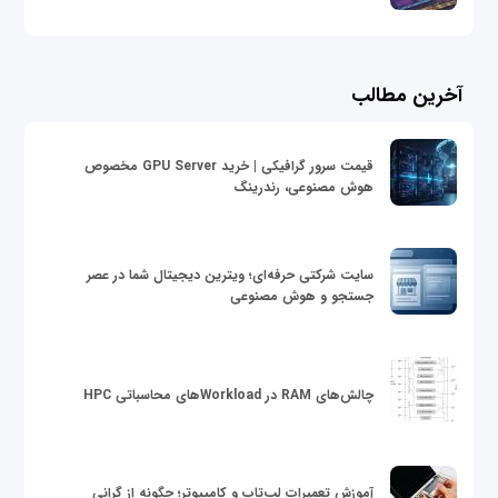
آخرین مطالب
قیمت سرور گرافیکی | خرید GPU Server مخصوص
هوش مصنوعی، رندرینگ
سایت شرکتی حرفه‌ای؛ ویترین دیجیتال شما در عصر
جستجو و هوش مصنوعی
چالش‌های RAM در Workloadهای محاسباتی HPC
آموزش تعمیرات لپ‌تاپ و کامپیوتر؛ چگونه از گرانی