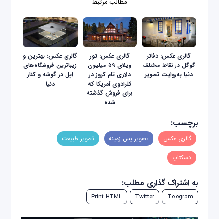
مطالب مرتبط
گالری عکس: دفاتر
گالری عکس: تور
گالری عکس: بهترین و
گوگل در نقاط مختلف
ویلای ۵۹ میلیون
زیباترین فروشگاه‌های
دنیا به‌روایت تصویر
دلاری تام کروز در
اپل در گوشه و کنار
کلرادوی آمریکا که
دنیا
برای فروش گذشته
شده
برچسب:
گالری عکس
تصویر پس زمینه
تصویر طبیعت
دسکتاپ
به اشتراک گذاری مطلب:
Print HTML
Twitter
Telegram