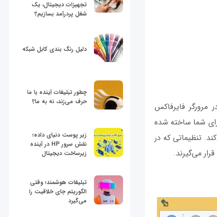
تجهیزات دیجیتال، یک
شغل پردرآمد بسازیم؟
دلیل رنگ بندی کابل شبکه
چطور تبلیغات آینده با ما
حرف می‌زند، نه به ما؟
ر مرورگر فایرفاکس
ته باشید که به طور معمول قابل مشاهده نیستند، افزونه Tweak Network برای شما ساخته شده
زیر پوست دنیای داده؛
ند. تنظیماتی که در
نقش سرور HP در آینده
ار می‌گیرند.
زیرساخت دیجیتال
تبلیغات هوشمند؛ وقتی
الگوریتم جای خلاقیت را
می‌گیرد