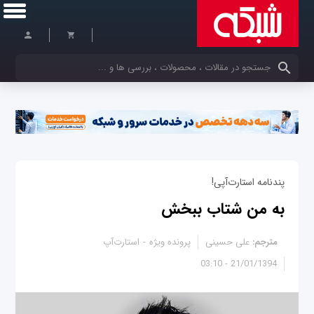
کلمات کلیدی خود را وارد کنید
پندنامه استارت‌آپی!
به من شتاب ببخش
مترجم:
علی حسینی
پرونده ویژه
استارت‌آپ
21/01/1394 - 03:10