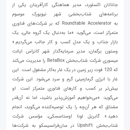
جاناتان اکسلورد، مدير هماهنگی کارآفرينان يکی از
برنامه‌های شتاب‌بخشی شهر نيويورک موسوم
به Roundtable Accelerator که بر شرکت‌های فناوری
متمرکز است، می‌گويد: «ما به‌دنبال يک گروه عالی، يک
بازار جذاب و يک مدل کسب‌ و کار جالب می‌گرديم.»
وستون برگمان، مدير سرمايه‌گذار شهر کانزاس ايالت
ميسوری شرکت شتاب‌بخش BetaBox را مديريت می‌کند
که 120 فوت زير زمين در يک غار به‌کار مشغول است. اين
غار با انرژی گرمازمينی گرم و سرد می‌شود. اين شرکت
بيش‌تر بر کسب‌ و کارهای فناوری متمرکز است. او
می‌گويد: «می‌خواهيم آموزش‌پذير باشيد، اما نه آن‌قدر
مشتاق که هر آن‌چه را يک توصيه‌کننده می‌گويد، انجام
دهيد.» گابريل لونا اوستاسسکی، مؤسس شرکت
شتاب‌بخش Upshift در سان‌فرانسيسکو به شرکت‌ها