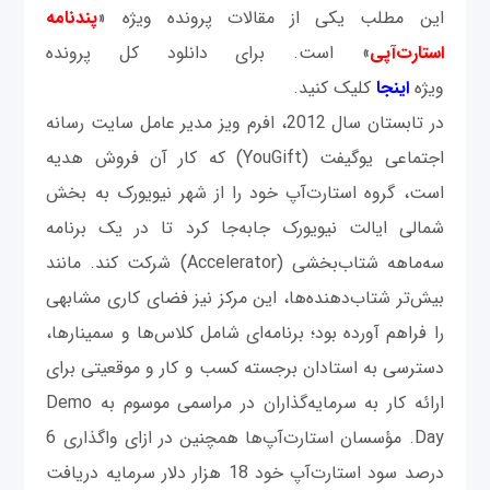
این مطلب یکی از مقالات پرونده ویژه «
پندنامه
استارت‌آپی
» است. برای دانلود کل پرونده
ویژه
اینجا
کلیک کنید.
در تابستان سال 2012، افرم ويز مدير عامل سايت رسانه
اجتماعی يوگيفت (YouGift) که کار آن فروش هديه
است، گروه استارت‌آپ خود را از شهر نيويورک به بخش
شمالی ايالت نيويورک جابه‌جا کرد تا در يک برنامه
سه‌ماهه شتاب‌بخشی (Accelerator) شرکت کند. مانند
بيش‌تر شتاب‌دهنده‌ها، اين مرکز نيز فضای کاری مشابهی
را فراهم آورده‌ بود؛ برنامه‌ای شامل کلاس‌ها و سمينارها،
دسترسی به استادان برجسته کسب‌ و کار و موقعيتی برای
ارائه کار به سرمايه‌گذاران در مراسمی موسوم به Demo
Day. مؤسسان استارت‌آپ‌‌ها همچنين در ازای واگذاری 6
درصد سود استارت‌آپ خود 18 هزار دلار سرمايه دريافت