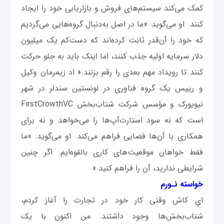
کمک می‌کند سيستم‌های فروش و بازاريابی خود را ايجاد
کنند. او می‌گويد: «ما در اصل به‌دنبال گروه‌هایی می‌گرديم
که خود را آن‌قدر ثابت کرده‌اند که دست‌کم یک ميليون
دلار سرمايه اوليه‌ جذب کنند، اما اينک بايد به ‌جلو حرکت
کنند تا رويداد مهم بعدی را رقم بزنند.» اد زيمرمان وکيل
و ریيس يک گروه فناوری در لونستين سندلر در شهر
نيويورک و مؤسس شرکت شتاب‌بخش FirstCrowthVC
است که نه سود استارت‌آپ‌ها را می‌خواهد و نه برای
همکاری با آن‌ها فضایی فراهم می‌کند. او می‌گويد: «ما
فقط خواهان موقعيت‌های کاری بالقوه‌ايم. اگر چنين
شرايطی نداريد، آن ‌را فراهم کنيد.»
خواسته نـورم
اي کاش وقتی کار خود در تجارت را آغاز کردم،
شتاب‌بخش‌ها وجود داشتند. من اکنون با يک