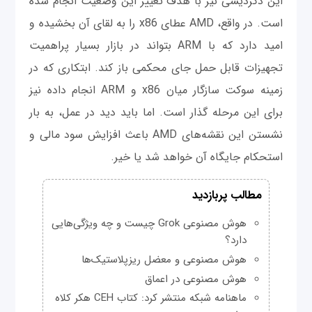
این دگردیسی نیز با هدف تغییر این وضعیت انجام شده
است. در واقع، AMD عطای x86 را به لقای آن بخشیده و
امید دارد که با ARM بتواند در بازار بسیار پراهمیت
تجهیزات قابل حمل جای محکمی باز کند. ابتکاری که در
زمینه سوکت سازگار میان x86 و ARM انجام داده نیز
برای این مرحله گذار است. اما باید دید در عمل، به بار
نشستن این نقشه‌های AMD باعث افزایش سود مالی و
استحکام جایگاه آن خواهد شد یا خیر.
مطالب پربازدید
هوش مصنوعی Grok چیست و چه ویژگی‌هایی
دارد؟
هوش مصنوعی و معضل ریزپلاستیک‌ها
هوش مصنوعی در اعماق
ماهنامه شبکه منتشر کرد: کتاب CEH هکر کلاه