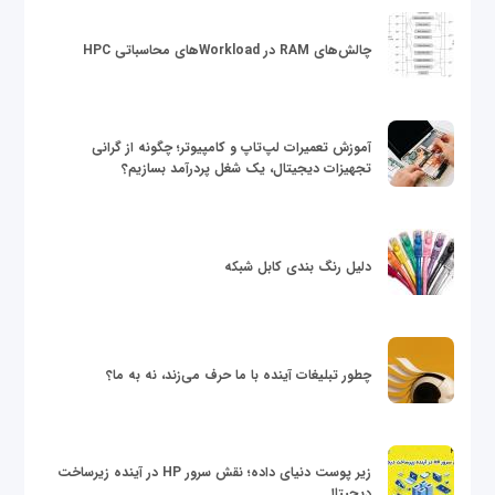
چالش‌های RAM در Workloadهای محاسباتی HPC
آموزش تعمیرات لپ‌تاپ و کامپیوتر؛ چگونه از گرانی
تجهیزات دیجیتال، یک شغل پردرآمد بسازیم؟
دلیل رنگ بندی کابل شبکه
چطور تبلیغات آینده با ما حرف می‌زند، نه به ما؟
زیر پوست دنیای داده؛ نقش سرور HP در آینده زیرساخت
دیجیتال