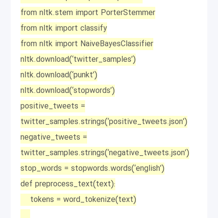
from nltk.stem import PorterStemmer
from nltk import classify
from nltk import NaiveBayesClassifier
nltk.download(‘twitter_samples’)
nltk.download(‘punkt’)
nltk.download(‘stopwords’)
positive_tweets =
twitter_samples.strings(‘positive_tweets.json’)
negative_tweets =
twitter_samples.strings(‘negative_tweets.json’)
stop_words = stopwords.words(‘english’)
def preprocess_text(text):
tokens = word_tokenize(text)