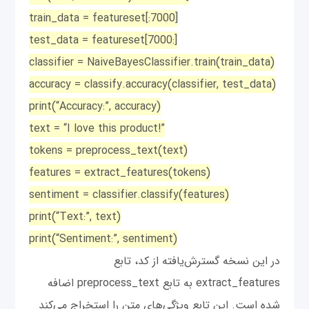
train_data = featureset[:7000]
test_data = featureset[7000:]
classifier = NaiveBayesClassifier.train(train_data)
accuracy = classify.accuracy(classifier, test_data)
print(“Accuracy:”, accuracy)
text = “I love this product!”
tokens = preprocess_text(text)
features = extract_features(tokens)
sentiment = classifier.classify(features)
print(“Text:”, text)
print(“Sentiment:”, sentiment)
در این نسخه گسترش‌یافته از کد، تابع
extract_features به تابع preprocess_text اضافه
شده است. این تابع ویژگی‌های متن را استخراج می‌کند