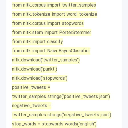
from nltk.corpus import twitter_samples
from nltk.tokenize import word_tokenize
from nltk.corpus import stopwords
from nltk.stem import PorterStemmer
from nltk import classify
from nltk import NaiveBayesClassifier
nltk.download(‘twitter_samples’)
nltk.download(‘punkt’)
nltk.download(‘stopwords’)
positive_tweets =
twitter_samples.strings(‘positive_tweets.json’)
negative_tweets =
twitter_samples.strings(‘negative_tweets.json’)
stop_words = stopwords.words(‘english’)