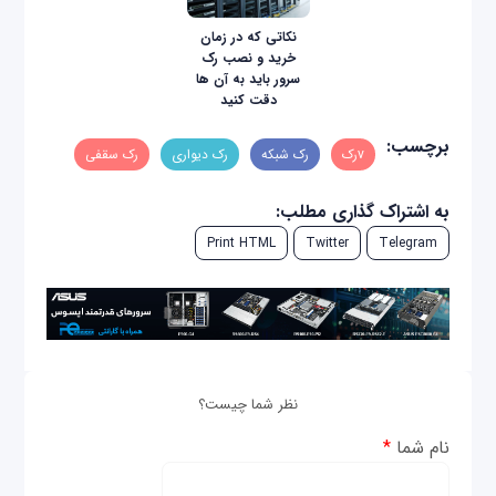
نکاتی که در زمان
خرید و نصب رک
سرور باید به آن ها
دقت کنید
برچسب:
vرک
رک شبکه
رک دیواری
رک سقفی
به اشتراک گذاری مطلب:
Print HTML
Twitter
Telegram
نظر شما چیست؟
نام شما
*