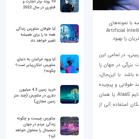
10 روند برتر تجارت و
فناوری در سال 2022
ه با نمونه‌های
آیا طوفان متاورس زندگی
 یک سرویس (AIaaS) سرنام Artificial Intelligence As a
همه ما را برای همیشه
یان را بهبود
تغییر خواهد داد
‌بینی، در تمامی این
آیا ورود ایرانیان به دنیای
 بزرگی در جهان را
متاورس امکان‌پذیر است؟
چگونه؟
 باشد. با این‌حال،
د طولانی و پیچیده
خرید زمین 4.3 میلیون
است که هزینه‌های اولیه زیادی دارد. به همین دلیل است که مشاغل اغلب به سراغ پارادایم AIaaS یا همان
دلاری در متاورس (چند متر
زمین مجازی)
ن استفاده آنی از
متاورس چیست و چگونه
زندگی مردم در جهان
دیجیتال را متحول خواهد
کرد؟