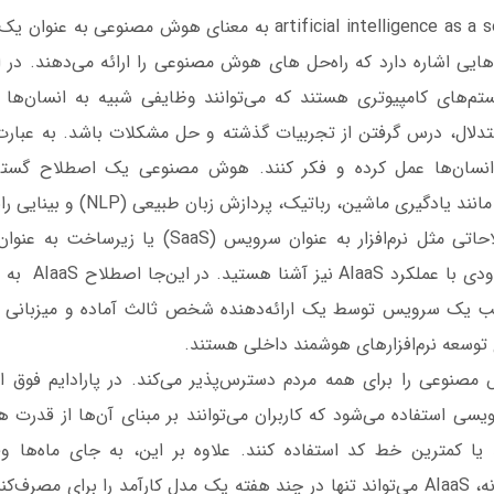
AIaaS سرنام artificial intelligence as a service به معنای هوش م
یی اشاره دارد که راه‌حل های هوش مصنوعی را ارائه می‌دهند. در ای
های کامپیوتری هستند که می‌توانند وظایفی شبیه به انسان‌ها را
تدلال، درس گرفتن از تجربیات گذشته و حل مشکلات باشد. به عبارت
د انسان‌ها عمل کرده و فکر کنند. هوش مصنوعی یک اصطلاح گس
دگیری ماشین، رباتیک، پردازش زبان طبیعی (NLP) و بینایی رایانه است.
شنیده باشید، تا حدو
الب یک سرویس توسط یک ارائه‌دهنده شخص ثالث آماده و میزبانی ش
 توسعه نرم‌افزارهای هوشمند داخلی هستند.
سی استفاده می‌شود که کاربران می‌توانند بر مبنای آن‌ها از قدر
 کمترین خط کد استفاده کنند. علاوه بر این، به جای ماه‌ها وق
راه‌حل‌های هوشمندانه، AIaaS می‌تواند تنها در چند هفته یک مدل کارآمد را برای م