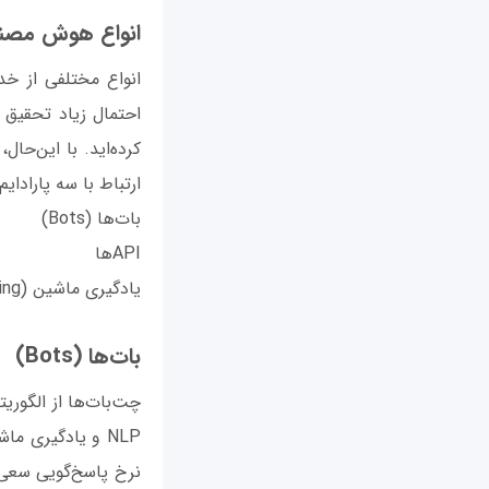
انواع هوش مصن
انواع مختلفی از خ
احتمال زیاد تحقیق 
کرده‌اید. با این‌حا
ارتباط با سه پارادای
بات‌ها (Bots)
API‌ها
یادگیری ماشین (Machine Learning)
بات‌ها (Bots)
چت‌بات‌ها از الگوری
NLP و یادگیری م
نرخ پاسخ‌گویی سعی م