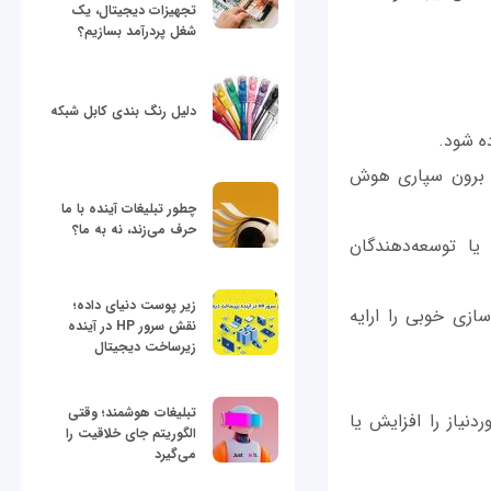
تجهیزات دیجیتال، یک
شغل پردرآمد بسازیم؟
دلیل رنگ بندی کابل شبکه
ید، برون سپاری هوش
چطور تبلیغات آینده با ما
حرف می‌زند، نه به ما؟
یا توسعه‌دهندگان
زیر پوست دنیای داده؛
های سفارشی‌سازی خوبی را ارایه
نقش سرور HP در آینده
زیرساخت دیجیتال
تبلیغات هوشمند؛ وقتی
نیاز را افزایش یا
الگوریتم جای خلاقیت را
می‌گیرد