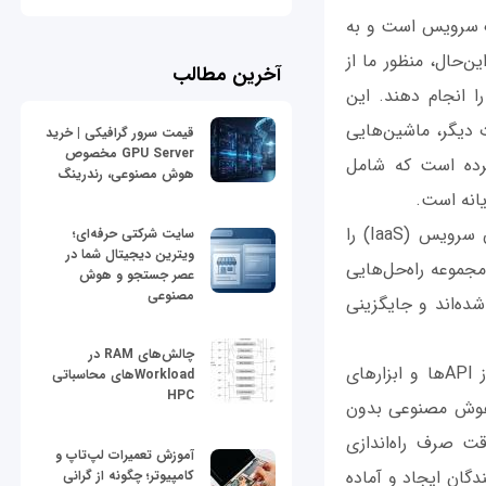
صنوعی به عنوان یک سرویس است و به
ن‌حال، منظور ما از
آخرین مطالب
 انجام دهند. این
 دیگر، ماشین‌هایی
قیمت سرور گرافیکی | خرید
GPU Server مخصوص
ترده است که شامل
هوش مصنوعی، رندرینگ
اگر در گذشته اصطلاحاتی مثل نرم‌افزار به عنوان سرویس (SaaS) یا زیرساخت به عنوان سرویس (IaaS) را
سایت شرکتی حرفه‌ای؛
ویترین دیجیتال شما در
دی با عملکرد AIaaS نیز آشنا هستید. در این‌جا اصطلاح AIaaS به مجموعه راه‌حل‌هایی
عصر جستجو و هوش
مصنوعی
ده‌اند و جایگزینی
چالش‌های RAM در
AIaaS فناوری هوش مصنوعی را برای همه مردم دسترس‌پذیر می‌کند. در پارادایم فوق از API‌ها و ابزارهای
Workloadهای محاسباتی
HPC
ت هوش مصنوعی بدون
ت صرف راه‌اندازی
آموزش تعمیرات لپ‌تاپ و
صرف‌کنندگان ایجاد و آماده
کامپیوتر؛ چگونه از گرانی