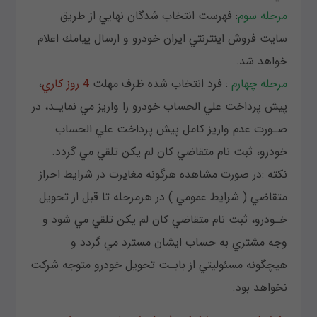
مرحله سوم
: فهرست انتخاب شدگان نهايي از طريق
سايت فروش اينترنتي ایران خودرو و ارسال پيامك اعلام
خواهد شد.
مرحله چهارم
: فرد انتخاب شده ظرف مهلت
4 روز كاري
،
پيش پرداخت علي الحساب خودرو را واريز مي نمايـد، در
صـورت عدم واريز كامل پيش پرداخت علي الحساب
خودرو، ثبت نام متقاضي كان لم يكن تلقي مي گردد.
نكته :در صورت مشاهده هرگونه مغايرت در شرايط احراز
متقاضي ( شرايط عمومي ) در هرمرحله تا قبل از تحويل
خـودرو، ثبت نام متقاضي كان لم يكن تلقي مي شود و
وجه مشتري به حساب ايشان مسترد مي گردد و
هيچگونه مسئوليتي از بابـت تحويل خودرو متوجه شركت
نخواهد بود.