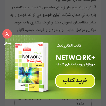
3 .درصورت عدم واريز مبلغ مشخص شده در دعوتنامه در
بازه زماني مجاز، شركت
ایران خودرو
مي تواند خودرو
را به
ساير متقاضيان تحويل دهد و نوبت مشتري را به موعد
ديگري موكول نمايد. نوع خودرو و قيمت خودرو قابل
X
تحويل به اين دسته از مشتريان در بخشنامه هاي آتي
بستن
مشخص مي گردد.
4 .در زمان صدور دعوتنامه ،بخشي از بهاي خودرو كسر
مي گردد و سند تا يكسال در رهن شركت باقي خواهد
ماند. باقيمانده بهاي خودرو و هزينه هاي متعلقه در زمان
فك رهن دريافت مي شود.
مطالب پربازدید
هوش مصنوعی Grok چیست و چه ویژگی‌هایی
دارد؟