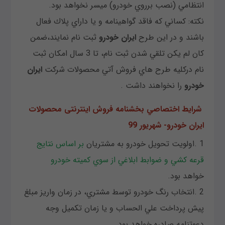
انتظامي (نصب برروي خودرو) ميسر نخواهد بود.
نكته: كساني كه فاقد گواهينامه و يا داراي پلاك فعال
باشند و در اين طرح
ایران خودرو
ثبت نام نمايند،ضمن
كان لم يكن تلقي شدن ثبت نام، تا 3 سال امكان ثبت
نام دركليه طرح هاي فروش آتي محصولات شركت
ايران
خودرو
را نخواهند داشت .
شرايط اختصاصي بخشنامه فروش اینترنتی محصولات
ایران خودرو- شهریور 99
1 .اولويت تحويل خودرو به مشتريان
بر اساس نتايج
قرعه كشي و ضوابط ابلاغي از سوي كميته خودرو
خواهد
بود.
2 .انتخاب رنگ خودرو توسط مشتري، در زمان واريز مبلغ
پيش پرداخت علي الحساب و يا زمان تكميل وجه
دعوتنامه صادره خواهد بود.