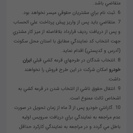
متقاضي باشد.
6 .ثبت نام براي مشتريان حقوقي ميسر نخواهد بود.
7 .متقاضي بايد پس از واريز پيش پرداخت علي الحساب
و پس از دريافت رديف قرارداد بلافاصله از ميز كار مشتري
جهت انتخاب كد نمايندگي مطابق با استان محل سكونت
(آدرس و كدپستي) اقدام نمايد.
8 .انتخاب شدگان در طرحهاي قرعه كشي قبلي
ایران
خودرو
امكان شركت در اين طرح فروش را نخواهند
داشت.
9 .انتقال حقوق ناشي از انتخاب شدن در قرعه كشي به
اشخاص ثالث ممنوع است.
10 .گارانتي خودرو پس از 3 ماه از زمان تحويل در صورت
عدم مراجعه به نمايندگي براي دريافت سرويس اوليه
باطل مي گردد و در مراجعه به نمايندگي كاركرد حداقل