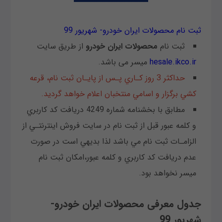
ثبت نام محصولات ایران خودرو- شهریور 99
ثبت نام
محصولات ایران خودرو
از طریق سایت
hesale.ikco.ir
میسر می باشد.
حداكثر 3 روز كـاري پـس از پايـان ثبت نام، قرعه
كشي برگزار و اسامي منتخبان اعلام خواهد گرديد.
مطابق با بخشنامه شماره 4249 دريافت كد كاربري
و كلمه عبور قبل از ثبت نام در سايت فروش اينترنتـي از
الزامـات ثبت نام مي باشد لذا بديهي است در صورت
عدم دريافت كد كاربري و كلمه عبور،امكان ثبت نام
ميسر نخواهد بود.
جدول معرفی محصولات ایران خودرو-
شهریور 99