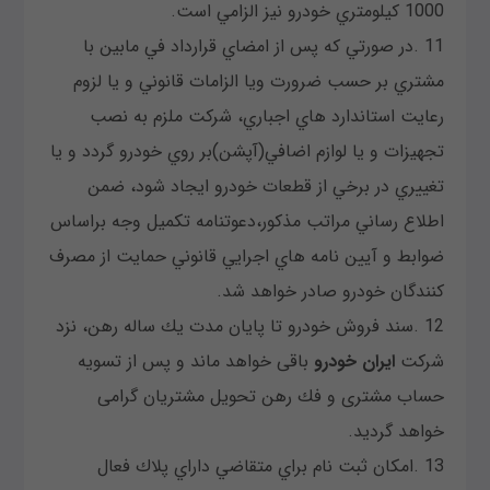
1000 كيلومتري خودرو نيز الزامي است.
11 .در صورتي كه پس از امضاي قرارداد في مابين با
مشتري بر حسب ضرورت ويا الزامات قانوني و يا لزوم
رعايت استاندارد هاي اجباري، شركت ملزم به نصب
تجهيزات و يا لوازم اضافي(آپشن)بر روي خودرو گردد و يا
تغييري در برخي از قطعات خودرو ايجاد شود، ضمن
اطلاع رساني مراتب مذكور،دعوتنامه تكميل وجه براساس
ضوابط و آيين نامه هاي اجرايي قانوني حمايت از مصرف
كنندگان خودرو صادر خواهد شد.
12 .سند فروش خودرو تا پايان مدت يك ساله رهن، نزد
شركت
ايران خودرو
باقى خواهد ماند و پس از تسويه
حساب مشترى و فك رهن تحويل مشتريان گرامى
خواهد گرديد.
13 .امكان ثبت نام براي متقاضي داراي پلاك فعال