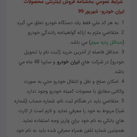
شرايط عمومي بخشنامه فروش اینترنتی محصولات
ایران خودرو- شهریور 99
1 .به هر كد ملي فقط يك دستگاه خودرو تعلق مي گيرد.
2 .متقاضي ملزم به ارائه گواهينامه رانندگي خودرو
(
حداقل پايه سوم
) مي باشد.
3 .حداقل فاصله از آخرين خريد (ثبت نام يا تحويل
خودرو) در شركت هاي
ايران خودرو
و سايپا 48 ماه مي
باشد.
4 .امكان صلح و نقل و انتقال خودرو حتي به صورت
وكالتى مطابق با مصوبات كميته خودرو وجود ندارد.
5 .متقاضي بايد در هنگام ثبت نام، شماره حساب (شماره
شبا) مربوط به خود را معرفي نمايد و لازم است از كارت
هاي بانكي به نام خود براي واريز وجه استفاده نمايد.
همچنين شماره تلفن همراه معرفي شده بايد به نام خود